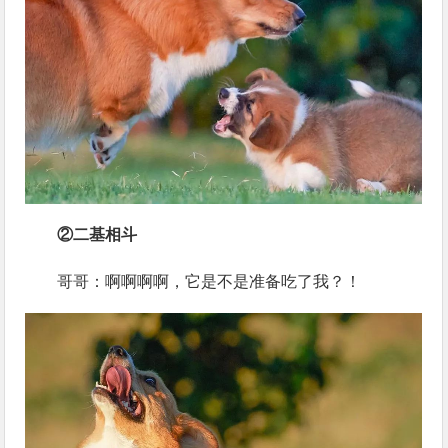
②二基相斗
哥哥：啊啊啊啊，它是不是准备吃了我？！