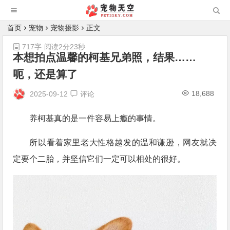
首页
宠物
宠物摄影
正文
717字
阅读2分23秒
本想拍点温馨的柯基兄弟照，结果……
呃，还是算了
18,688
2025-09-12
评论
养柯基真的是一件容易上瘾的事情。
所以看着家里老大性格越发的温和谦逊，网友就决
定要个二胎，并坚信它们一定可以相处的很好。