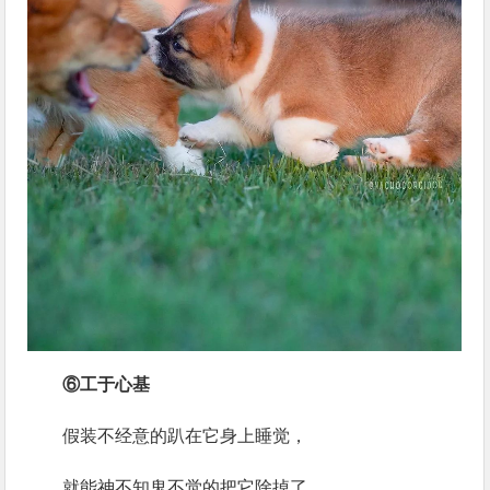
⑥工于心基
假装不经意的趴在它身上睡觉，
就能神不知鬼不觉的把它除掉了……