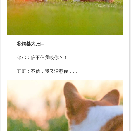
⑤鳄基大张口
弟弟：信不信我咬你？！
哥哥：不信，我又没惹你……