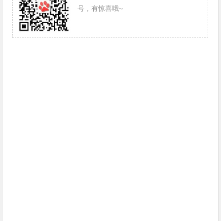
号，有惊喜哦~