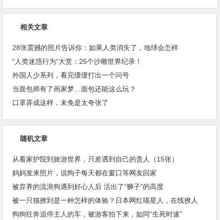
相关文章
28张震撼的照片告诉你：如果人类消失了，地球会怎样
“人类迷惑行为”大赏：25个沙雕世界纪录！
外国人少系列，看完缓缓打出一个问号
当面包师有了画家梦…面包还能这么玩？
口罩弄成这样，未免是太夸张了
随机文章
从看家护院到旅游世界，只差遇到自己的贵人（15张）
妈妈发来照片，说狗子每天都在窗口等网友回家
被弃养的流浪狗遇到好心人后 活出了“狮子”的高度
被一只猫撩到是一种怎样的体验？日本网红喵星人，在线撩人
狗狗狂奔追停主人的车，被游客拍下来，如同“生死时速”