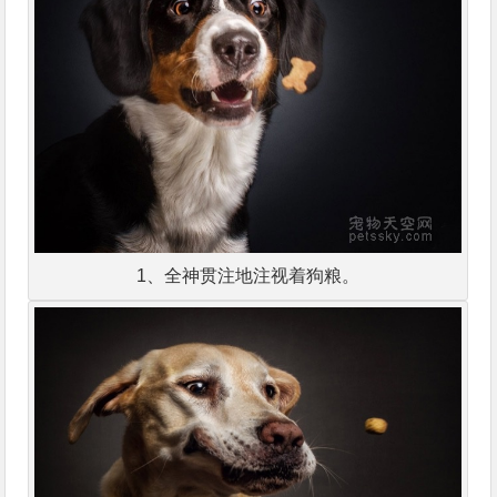
1、全神贯注地注视着狗粮。