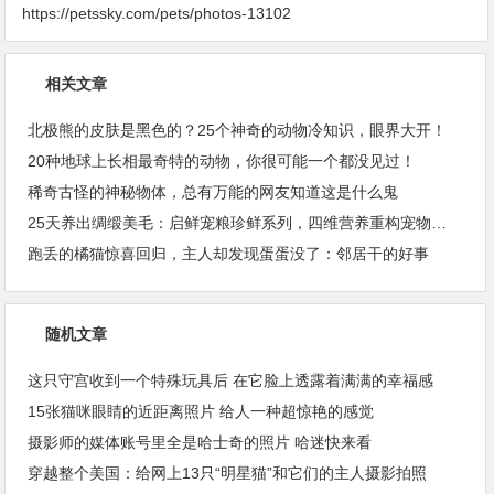
https://petssky.com/pets/photos-13102
相关文章
北极熊的皮肤是黑色的？25个神奇的动物冷知识，眼界大开！
20种地球上长相最奇特的动物，你很可能一个都没见过！
稀奇古怪的神秘物体，总有万能的网友知道这是什么鬼
25天养出绸缎美毛：启鲜宠粮珍鲜系列，四维营养重构宠物皮毛健康
跑丢的橘猫惊喜回归，主人却发现蛋蛋没了：邻居干的好事
随机文章
这只守宫收到一个特殊玩具后 在它脸上透露着满满的幸福感
15张猫咪眼睛的近距离照片 给人一种超惊艳的感觉
摄影师的媒体账号里全是哈士奇的照片 哈迷快来看
穿越整个美国：给网上13只“明星猫”和它们的主人摄影拍照