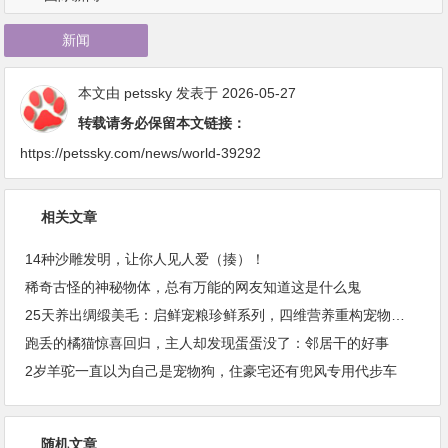
新闻
本文由
petssky
发表于 2026-05-27
转载请务必保留本文链接：
https://petssky.com/news/world-39292
相关文章
14种沙雕发明，让你人见人爱（揍）！
稀奇古怪的神秘物体，总有万能的网友知道这是什么鬼
25天养出绸缎美毛：启鲜宠粮珍鲜系列，四维营养重构宠物皮毛健康
跑丢的橘猫惊喜回归，主人却发现蛋蛋没了：邻居干的好事
2岁羊驼一直以为自己是宠物狗，住豪宅还有兜风专用代步车
随机文章