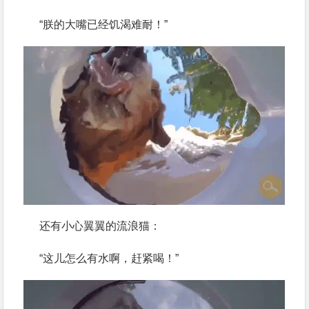
“朕的大嘴已经饥渴难耐！”
还有小心翼翼的流浪猫：
“这儿怎么有水啊，赶紧喝！”