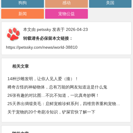
狗狗
感动
美国
新闻
宠物公益
本文由
petssky
发表于 2026-04-23
转载请务必保留本文链接：
https://petssky.com/news/world-38810
相关文章
14种沙雕发明，让你人见人爱（揍）！
稀奇古怪的神秘物体，总有万能的网友知道这是什么鬼
26张有趣的对比图…不比不知道，一比真奇妙啊！
25天养出绸缎美毛：启鲜宠粮珍鲜系列，四维营养重构宠物皮毛健康
关于宠物的20个奇葩冷知识，铲屎官快了解一下