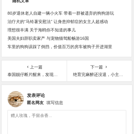
随机文章
80岁退休老人自建一辆小火车 带着一群被遗弃的狗狗游玩
治疗犬的“马铃薯安慰法” 让身患抑郁症的女主人超感动
理想很丰满 关于海鸥你不知道的事儿
美国夫妇辞职卖家产 与宠物猫驾船畅游16国
车里的狗狗误踩了倒挡，价值百万的房车被狗子开进湖里
上一篇
下一篇
泰国靓仔断片醒来，发现自己睡了一只陌生狗…
绝育完麻醉还没退，小主人以为狗死了，直接哭到崩溃瘫地
发表评论
匿名网友
填写信息