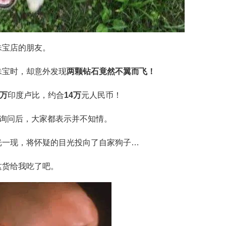
珠宝店的朋友。
珠宝时，却意外发现
两颗钻石竟然不翼而飞！
0万
印度卢比，约合
14万
元人民币！
方询问后，大家都表示并不知情。
光一现，将怀疑的目光投向了自家狗子…
这货给我吃了吧。