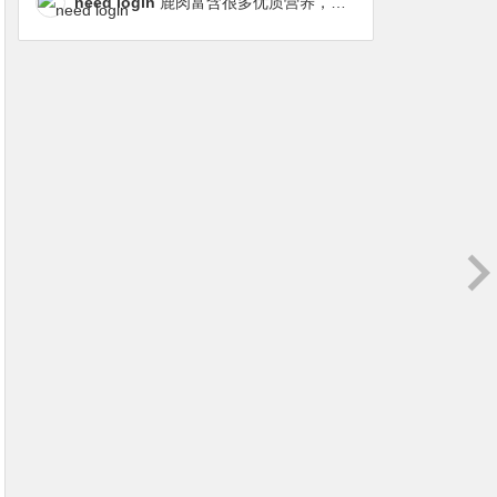
need login
鹿肉富含很多优质营养，磷虾油对毛发改善也很明显，都乐时太懂铲屎官想要什么了