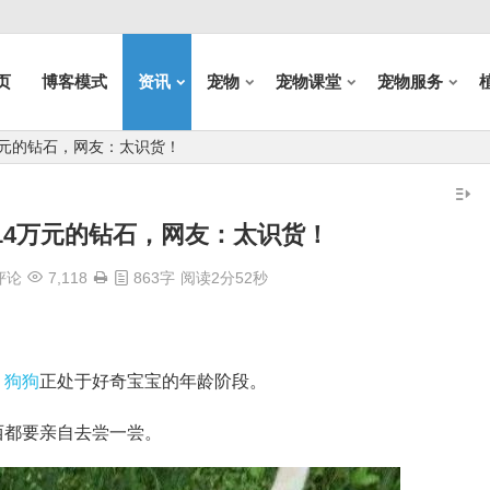
页
博客模式
资讯
宠物
宠物课堂
宠物服务
万元的钻石，网友：太识货！
14万元的钻石，网友：太识货！
评论
7,118
863字
阅读2分52秒
，
狗狗
正处于好奇宝宝的年龄阶段。
西都要亲自去尝一尝。