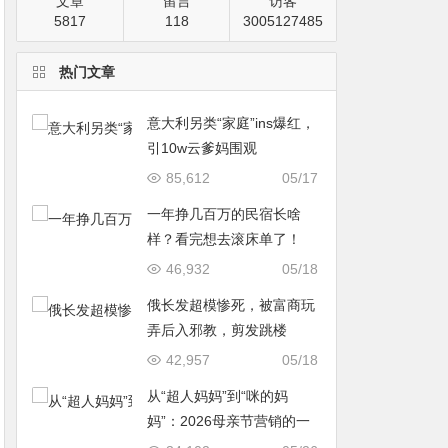
文章
留言
访客
5817
118
3005127485
热门文章
意大利另类“家庭”ins爆红，
引10w云爹妈围观
85,612
05/17
一年挣几百万的民宿长啥
样？看完想去滚床单了！
46,932
05/18
俄长发超模惨死，被富商玩
弄后入邪教，剪发跳楼
42,957
05/18
从“超人妈妈”到“咪的妈
妈”：2026母亲节营销的一
次温情破题