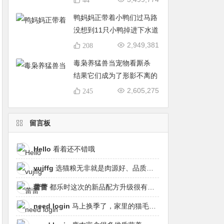
鸭妈妈正带着小鸭们过马路
没想到11只小鸭掉进下水道
2,949,381
208
毒枭养猛兽当宠物看厮杀
结果它们成为了形影不离的
好朋友
2,605,275
245
留言板
Hello
看着还不错哦
vujffg
选猫粮无非就是肉源好、品质好、工艺好，都乐时磷虾鹿肉烘焙粮真的可以闭眼冲了！
蕾蕾
都乐时这次的新品配方升级很有针对性，从原料溯源到营养配比都踩中了当下高端市场的需求点，期待后续的区域代理政策。
need login
马上换季了，家里的猫毛又要多起来了……太需要像都乐时这种28天就能改善毛发的产品！