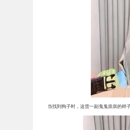
当找到狗子时，这货一副鬼鬼祟祟的样