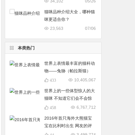
34,102
05/26
猫咪品种介绍大全，哪种猫
咪更适合你？
23,563
07/06
本类热门
世界上表情最丰富的猫科动
物——兔狲（帕拉斯猫）
10,405,067
433
世界上的一些体型惊人的大
猫咪 不知道它们会不会惊
到你
6,767,712
458
2016年首只海外大熊猫宝
宝在比利时出生 网友的评
论亮了
3,499,774
44