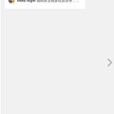
need login
鹿肉富含很多优质营养，磷虾油对毛发改善也很明显，都乐时太懂铲屎官想要什么了