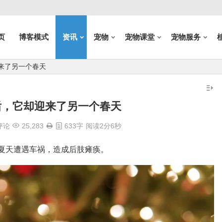
页
博客模式
资讯
宠物
宠物课堂
宠物服务
来了另一个春天
后，它却迎来了另一个春天
评论
25,283
633字
阅读2分6秒
7年的夏天遭遇车祸，造成后肢瘫痪。