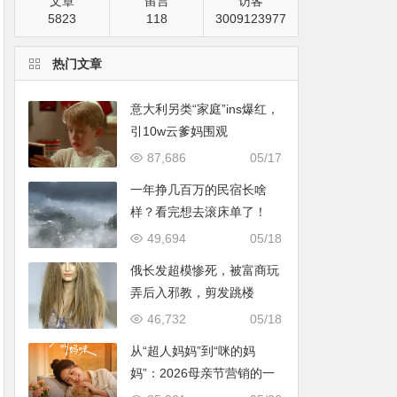
文章
留言
访客
5823
118
3009123977
热门文章
意大利另类“家庭”ins爆红，
引10w云爹妈围观
87,686
05/17
一年挣几百万的民宿长啥
样？看完想去滚床单了！
49,694
05/18
俄长发超模惨死，被富商玩
弄后入邪教，剪发跳楼
46,732
05/18
从“超人妈妈”到“咪的妈
妈”：2026母亲节营销的一
次温情破题