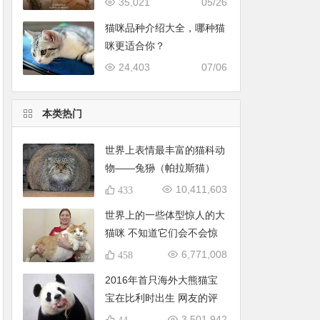
35,021
05/26
猫咪品种介绍大全，哪种猫
咪更适合你？
24,403
07/06
本类热门
世界上表情最丰富的猫科动
物——兔狲（帕拉斯猫）
10,411,603
433
世界上的一些体型惊人的大
猫咪 不知道它们会不会惊
到你
6,771,008
458
2016年首只海外大熊猫宝
宝在比利时出生 网友的评
论亮了
3,501,942
44