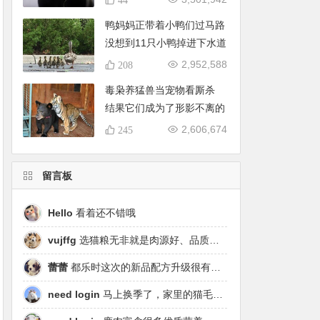
鸭妈妈正带着小鸭们过马路
没想到11只小鸭掉进下水道
2,952,588
208
毒枭养猛兽当宠物看厮杀
结果它们成为了形影不离的
好朋友
2,606,674
245
留言板
Hello
看着还不错哦
vujffg
选猫粮无非就是肉源好、品质好、工艺好，都乐时磷虾鹿肉烘焙粮真的可以闭眼冲了！
蕾蕾
都乐时这次的新品配方升级很有针对性，从原料溯源到营养配比都踩中了当下高端市场的需求点，期待后续的区域代理政策。
need login
马上换季了，家里的猫毛又要多起来了……太需要像都乐时这种28天就能改善毛发的产品！