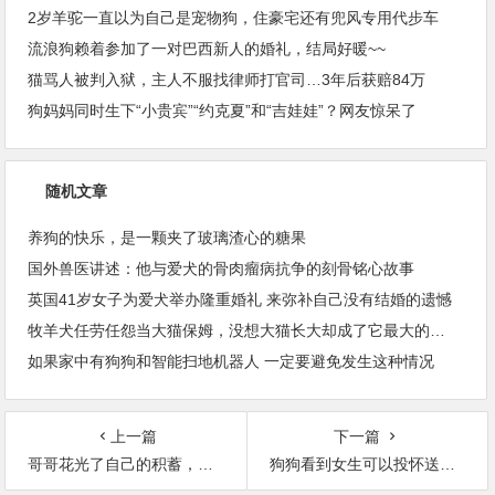
2岁羊驼一直以为自己是宠物狗，住豪宅还有兜风专用代步车
流浪狗赖着参加了一对巴西新人的婚礼，结局好暖~~
猫骂人被判入狱，主人不服找律师打官司…3年后获赔84万
狗妈妈同时生下“小贵宾”“约克夏”和“吉娃娃”？网友惊呆了
随机文章
养狗的快乐，是一颗夹了玻璃渣心的糖果
国外兽医讲述：他与爱犬的骨肉瘤病抗争的刻骨铭心故事
英国41岁女子为爱犬举办隆重婚礼 来弥补自己没有结婚的遗憾
牧羊犬任劳任怨当大猫保姆，没想大猫长大却成了它最大的靠山！
如果家中有狗狗和智能扫地机器人 一定要避免发生这种情况
上一篇
下一篇
哥哥花光了自己的积蓄，为弟弟的两只猫咪做了一个“天堂”
狗狗看到女生可以投怀送抱，但不允许男人接近自己