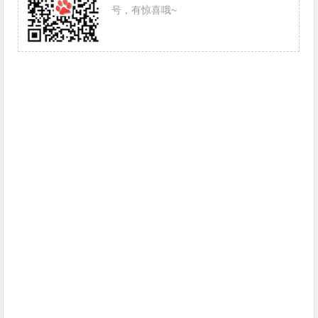
号，有惊喜哦~