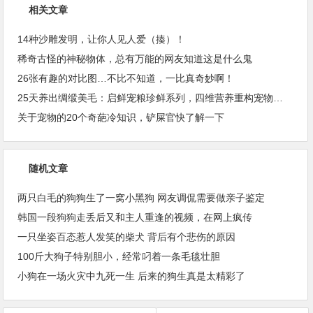
相关文章
14种沙雕发明，让你人见人爱（揍）！
稀奇古怪的神秘物体，总有万能的网友知道这是什么鬼
26张有趣的对比图…不比不知道，一比真奇妙啊！
25天养出绸缎美毛：启鲜宠粮珍鲜系列，四维营养重构宠物皮毛健康
关于宠物的20个奇葩冷知识，铲屎官快了解一下
随机文章
两只白毛的狗狗生了一窝小黑狗 网友调侃需要做亲子鉴定
韩国一段狗狗走丢后又和主人重逢的视频，在网上疯传
一只坐姿百态惹人发笑的柴犬 背后有个悲伤的原因
100斤大狗子特别胆小，经常叼着一条毛毯壮胆
小狗在一场火灾中九死一生 后来的狗生真是太精彩了