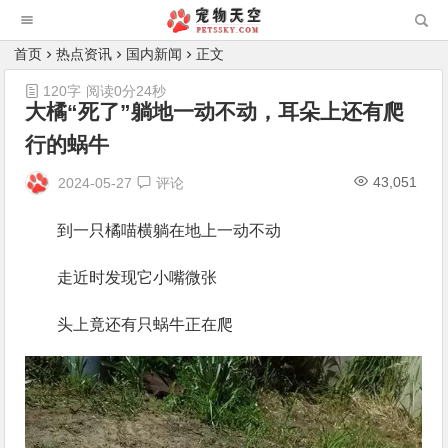
首页
热点资讯
国内新闻
正文
120字
阅读0分24秒
大橘“死了”躺地一动不动，耳朵上还有爬
行的蜗牛
43,051
2024-05-27
评论
到一只橘喵横躺在地上一动不动
走近时发现它小嘴微张
头上竟还有只蜗牛正在爬