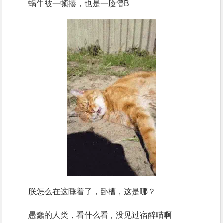
蜗牛被一顿揍，也是一脸懵B
朕怎么在这睡着了，卧槽，这是哪？
愚蠢的人类，看什么看，没见过宿醉喵啊