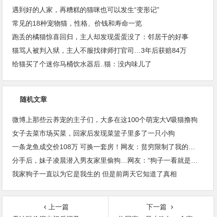
遇到好的人家，再糟糕的猫咪也可以发生“变形记”
常见的18种宠物猫，性格、价钱和寿命一览
跑丢的橘猫惊喜回归，主人却发现蛋蛋没了：邻居干的好事
猫骂人被判入狱，主人不服找律师打官司…3年后获赔84万
给猫买了个迷你马桶饮水器后..猫：没内味儿了
随机文章
微博上那些云养宠的主子们，大多在这100个萌宠大V吸猫撸狗
女子去菜市场买菜，回家后发现菜篮子里多了一只小狗
一条龙鱼成交价108万 可换一套房！网友：贫穷限制了我的想象力
分手后，妹子凌晨潜入男友家里偷狗…网友：“狗子一看就是自愿的！”
我家狗子一直以为它是我生的 但是前两天它知道了真相
上一篇
下一篇