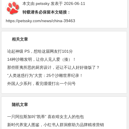
本文由
petssky
发表于 2026-06-11
转载请务必保留本文链接：
https://petssky.com/news/china-39463
相关文章
论起神级 PS，想给这届网友打101分
14种沙雕发明，让你人见人爱（揍）！
那些匪夷所思的厨房设计，还让不让人好好做饭了？
“人类迷惑行为”大赏：25个沙雕世界纪录！
外国人少系列，看完缓缓打出一个问号
随机文章
一只阿拉斯加叫“凯蒂” 喜欢啃女主人的包包
新时代养宠人图鉴，小红书人群洞察助力品牌精准营销