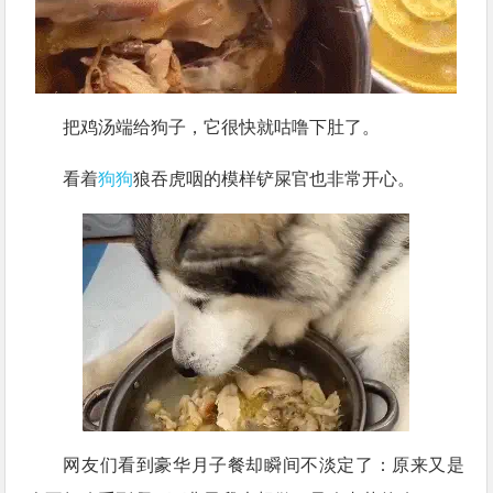
把鸡汤端给狗子，它很快就咕噜下肚了。
看着
狗狗
狼吞虎咽的模样铲屎官也非常开心。
网友们看到豪华月子餐却瞬间不淡定了：原来又是