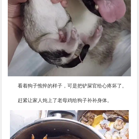
看着狗子憔悴的样子，可是把铲屎官给心疼坏了。
赶紧让家人炖上了老母鸡给狗子补补身体。