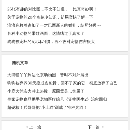
26张有趣的对比图…不比不知道，一比真奇妙啊！
关于宠物的20个奇葩冷知识，铲屎官快了解一下
流浪狗赖着参加了一对巴西新人的婚礼，结局好暖~~
各种小动物的带娃画面，这情绪过于真实了
狗狗被宠坏的5大坏习惯，再不改对宠物伤害很大
随机文章
大熊猫丫丫到达北京动物园：暂时不对外展出
狗狗被弃养30天瘦成皮包骨，回不了家的它，彻底放弃了自己
小鹿犬凭实力冲上热搜，原因竟是…笑屎了
皇家宠物食品携手宠物医疗综艺《宠物医生2》治愈回归
超硬核！兵哥哥把“小土猫”训成了特种兵猫！
上一篇
下一篇