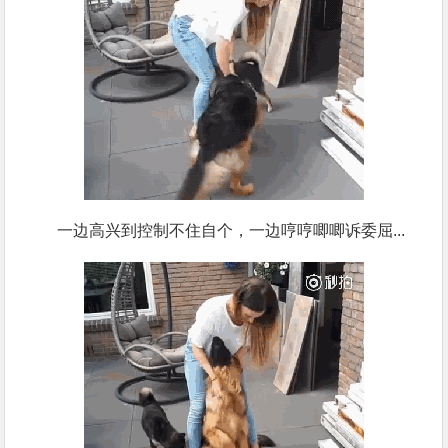
一边高兴到控制不住自个，一边哼哼唧唧诉委屈...