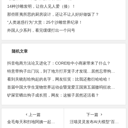
14种沙雕发明，让你人见人爱（揍）！
那些匪夷所思的厨房设计，还让不让人好好做饭了？
“人类迷惑行为”大赏：25个沙雕世界纪录！
外国人少系列，看完缓缓打出一个问号
随机文章
抖音电商方法论又进化了：CORE给中小商家带来了什么？
特意带狗子出门玩，到了地方打开笼子才发现…居然忘带狗了！
看到关晓彤给狗起的名字，网友狂笑：比我还敷衍哈哈哈！
首届中国大学生宠物世界运动会暨宠爱王国第五届嗷呜狂欢节即将开始啦！
铲屎官晒出狗子成长照，网友：这猴子居然还活着？
上一篇
下一篇
金毛每天和扫地阿姨一起捡废品，阿姨的行为更是感动无数人
汪喵灵灵发布AI大模型“百目魔君”，拓宽宠物智诊边界