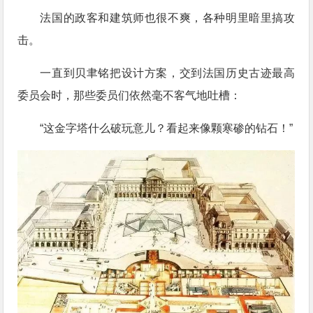
法国的政客和建筑师也很不爽，各种明里暗里搞攻
击。
一直到贝聿铭把设计方案，交到法国历史古迹最高
委员会时，那些委员们依然毫不客气地吐槽：
“这金字塔什么破玩意儿？看起来像颗寒碜的钻石！”