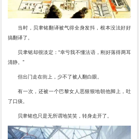
当时，贝聿铭翻译被气得全身发抖，根本没法好好
搞翻译了。
贝聿铭却很淡定：“幸亏我不懂法语，刚好落得两耳
清静。”
但出门走在街上，少不了被人翻白眼。
有一次，还被一个巴黎女人恶狠狠地朝他脚上，吐
了口痰。
贝聿铭也只是无所谓地笑笑，转身走开了。