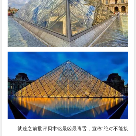
就连之前批评贝聿铭最凶最毒舌，宣称“绝对不能接