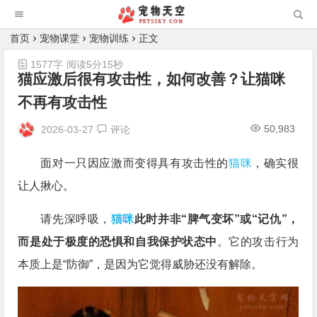
首页
宠物课堂
宠物训练
正文
1577字
阅读5分15秒
猫应激后很有攻击性，如何改善？让猫咪
不再有攻击性
50,983
2026-03-27
评论
面对一只因应激而变得具有攻击性的
猫咪
，确实很
让人揪心。
请先深呼吸，
猫咪
此时并非“脾气变坏”或“记仇”，
而是处于极度的恐惧和自我保护状态中
。它的攻击行为
本质上是“防御”，是因为它觉得威胁还没有解除。