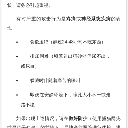
状，请务必引起重视。
有时严重的攻击行为是
疼痛
或
神经系统疾病
的表
现：
食欲废绝（超过24-48小时不吃东西）
排尿困难（频繁进出猫砂盆但尿不出，
或尿血）
躲藏时伴随着痛苦的嚎叫
即便在安静环境下，瞳孔大小不一或走
路不稳
如果出现上述情况，请在
做好防护
（使用捕猫网兜
或厚毯子包裹）的前提下，尽快送往医院进行体检，排