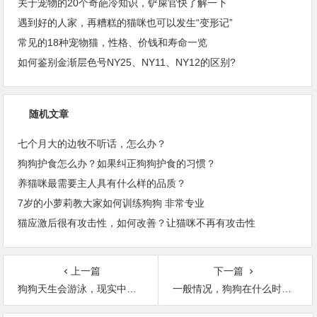
关于宠物的20个奇葩冷知识，铲屎官快了解一下
遇到好的人家，再糟糕的猫咪也可以发生“变形记”
常见的18种宠物猫，性格、价钱和寿命一览
如何鉴别金渐层色号NY25、NY11、NY12的区别?
随机文章
七个月大的边牧不听话，怎么办？
狗狗护食怎么办？如果纠正狗狗护食的习惯？
养猫咪最需要主人具有什么样的品质？
7岁的小萝莉教大家如何训练狗狗 非常专业
猫应激后很有攻击性，如何改善？让猫咪不再有攻击性
上一篇
下一篇
狗狗天生会游泳，现实中真的是这样吗？
一般情况，狗狗在什么时候遛合适？