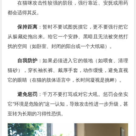
在猫咪攻击性较强的阶段，强行靠近、安抚或用药
都会适得其反。
保持距离
：暂时不要试图抚摸它，更不要强行把它
从躲藏处拖出来。给它一个安静、黑暗且无法被突然打
扰的空间（如卧室、封闭的阳台或一个大纸箱）。
自我防护
：如果必须进入它的领地（如喂食、清理
猫砂），穿长袖长裤、戴厚手套，动作缓慢，避免直视
它的眼睛（在猫的肢体语言中，长时间凝视是挑衅）。
避免惩罚
：千万不要打骂或对它大吼。惩罚会坐实
它“环境是危险的”这一认知，导致攻击性进一步升级，甚
至转为长期的习得性恐惧。