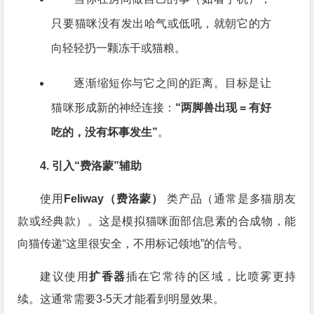
只要猫咪没有发出哈气或低吼，就朝它的方
向轻轻扔一颗冻干或猫粮。
逐渐缩短你与它之间的距离。目标是让
猫咪形成新的神经连接：
“两脚兽出现 = 有好
吃的，没有坏事发生”
。
4. 引入“费洛蒙”辅助
使用
Feliway（费洛蒙）
类产品（通常是多猫朋友
款或经典款）。这是模拟猫咪面部信息素的合成物，能
向猫传递“这里很安全，不用标记领地”的信号。
建议使用
扩香器
插在它常待的区域，比喷雾更持
续。这通常需要3-5天才能看到明显效果。