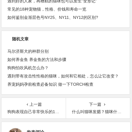
遇到好的人家，再糟糕的猫咪也可以发生“变形记”
常见的18种宠物猫，性格、价钱和寿命一览
如何鉴别金渐层色号NY25、NY11、NY12的区别?
随机文章
马尔济斯犬的种群分别
如何养金鱼 养金鱼的方法和步骤
狗狗怕吹风机怎么办？
遇到带有攻击性性格的猫咪，如何和它相处，怎么让它改变？
养宠妈妈孕前检查必备知识 做一下TORCH检查
上一篇
下一篇
狗狗表现自己非常快乐的12个标志
什么叫猫咪发腮？猫咪什么时间开始发腮？