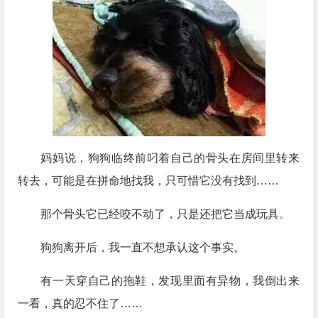
妈妈说，狗狗临终前叼着自己的骨头在房间里转来
转去，可能是在拼命地找我，只可惜它没有找到……
那个骨头它已经咬不动了，只是还把它当成玩具。
狗狗离开后，我一直不想承认这个事实。
有一天穿自己的拖鞋，发现里面有异物，我倒出来
一看，真的忍不住了……