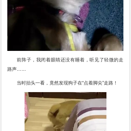
前阵子，我闭着眼睛还没有睡着，听见了轻微的走
路声……
当时抬头一看，竟然发现狗子在“点着脚尖”走路！