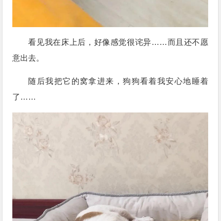
看见我在床上后，好像感觉很诧异……而且还不愿
意出去。
随后我把它的窝拿进来，狗狗看着我安心地睡着
了……