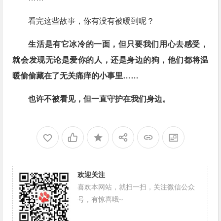
看完这些故事，你有没有被暖到呢？
生活是有它冰冷的一面，但只要我们用心去感受，
就会发现无论是爱你的人，还是身边的狗，他们都将温
暖偷偷藏在了无关痛痒的小事里……
也许不被看见，但一直守护在我们身边。
欢迎关注
喜欢本网站，就扫一扫，关注微信公众
号，有惊喜哦~