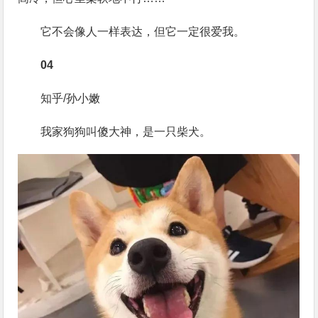
它不会像人一样表达，但它一定很爱我。
04
知乎/孙小嫩
我家狗狗叫傻大神，是一只柴犬。