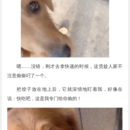
嗯……没错，刚才去拿快递的时候，这货趁人家不
注意偷偷叼了一个。
把饺子放在地上后，它就深情地盯着我，好像在
说：快吃吧，这是我专门给你偷的！