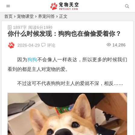
首页
宠物课堂
养宠问答
正文
1897字
阅读6分19秒
你什么时候发现：狗狗也在偷偷爱着你？
14,286
2026-04-29
评论
因为
狗狗
不会像人一样表达，所以更多的时候我们
看到的都是主人对宠物的爱。
不过这可不代表狗狗对主人的爱就不深，相反……