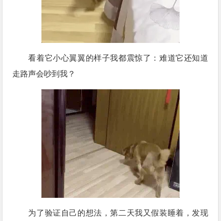
看着它小心翼翼的样子我都震惊了：难道它还知道
走路声会吵到我？
为了验证自己的想法，第二天我又假装睡着，发现