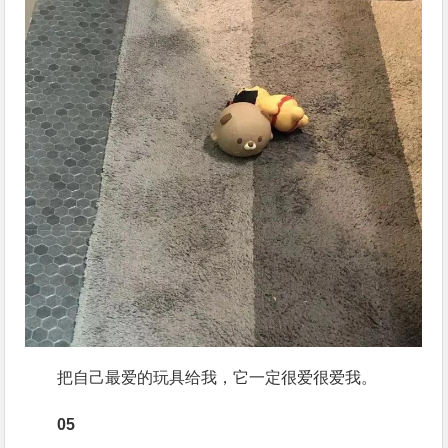
把自己最爱的玩具给我，它一定很爱很爱我。
05