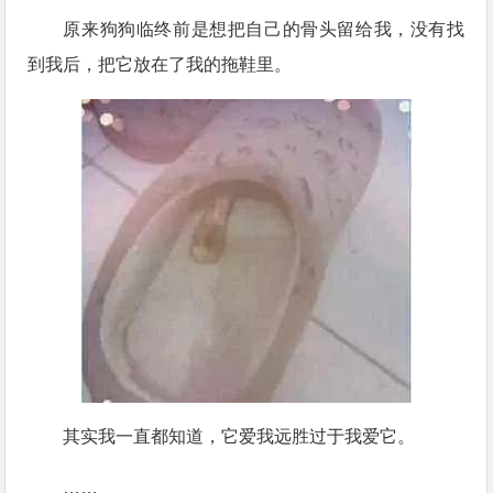
原来狗狗临终前是想把自己的骨头留给我，没有找
到我后，把它放在了我的拖鞋里。
其实我一直都知道，它爱我远胜过于我爱它。
……