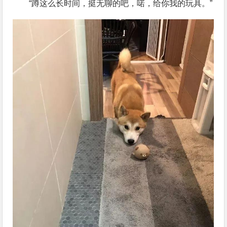
“蹲这么长时间，挺无聊的吧，喏，给你我的玩具。”