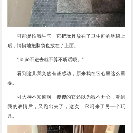
可能是怕我生气，它把玩具放在了卫生间的地毯上
后，悄悄地把脑袋也放在了上面。
“jio jio不进去就不算不听话哦。”
看到这儿我突然有些感动，原来我在它心里这么重
要。
可大神不知道啊，傻傻的它还以为我不开心，看到
我的表情后，又跑出去了，这次，它叼来了另一个玩
具。