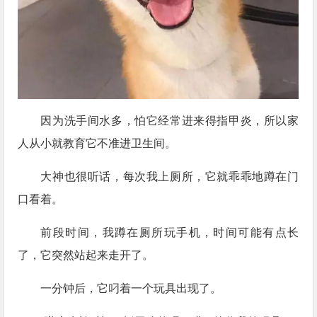
因为洗手间水多，怕它经常进来得指甲炎，所以家
人从小就教育它不准进卫生间。
大神也很听话，每次我上厕所，它就乖乖地蹲在门
口看着。
前段时间，我蹲在厕所玩手机，时间可能有点长
了，它突然站起来走开了。
一分钟后，它叼着一个玩具出现了。