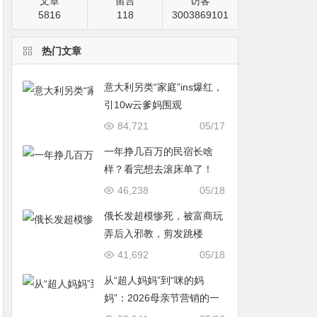
文章
留言
访客
5816
118
3003869101
热门文章
意大利另类“家庭”ins爆红，
引10w云爹妈围观
84,721
05/17
一年挣几百万的民宿长啥
样？看完想去滚床单了！
46,238
05/18
俄长发超模惨死，被富商玩
弄后入邪教，剪发跳楼
41,692
05/18
从“超人妈妈”到“咪的妈
妈”：2026母亲节营销的一
次温情破题