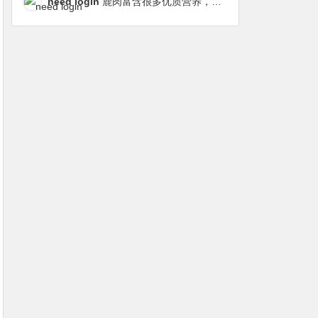
need login
鹿肉富含很多优质营养，磷虾油对毛发改善也很明显，都乐时太懂铲屎官想要什么了