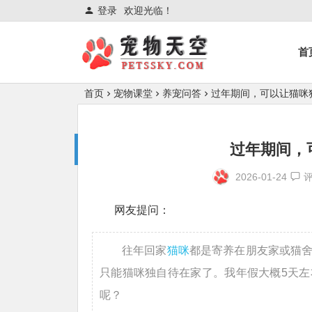
登录
欢迎光临！
首
首页
宠物课堂
养宠问答
过年期间，可以让猫咪
过年期间，
2026-01-24
网友提问：
往年回家
猫咪
都是寄养在朋友家或猫
只能猫咪独自待在家了。我年假大概5天
呢？