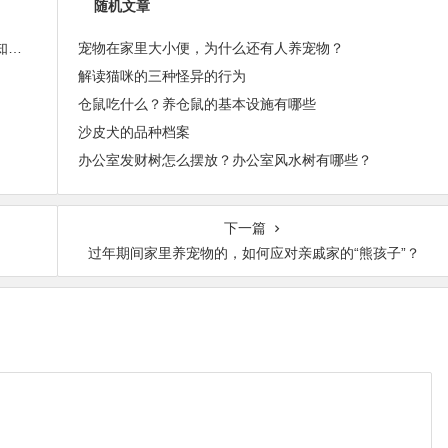
随机文章
蜗牛的生殖器官是长在脖子上，28张大开眼界的冷知识图！
宠物在家里大小便，为什么还有人养宠物？
解读猫咪的三种怪异的行为
仓鼠吃什么？养仓鼠的基本设施有哪些
沙皮犬的品种档案
办公室发财树怎么摆放？办公室风水树有哪些？
下一篇
过年期间家里养宠物的，如何应对亲戚家的“熊孩子”？