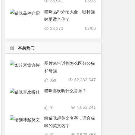
33,941
05/26
猫咪品种介绍大全，哪种猫
咪更适合你？
23,273
07/06
本类热门
图片来告诉你怎么区分公猫
和母猫
32,282,647
369
猫咪喜欢听什么音乐？
4,853,241
91
给猫咪起英文名字，适合猫
咪的英文名字
3,529,468
85