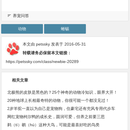
养宠问答
动物
蜥蜴
本文由
petssky
发表于 2016-05-31
转载请务必保留本文链接：
https://petssky.com/class/newbie-20289
相关文章
北极熊的皮肤是黑色的？25个神奇的动物冷知识，眼界大开！
20种地球上长相最奇特的动物，你很可能一个都没见过！
2岁羊驼一直以为自己是宠物狗，住豪宅还有兜风专用代步车
网红宠物柯尔鸭的成长史，圆润可爱，但养之前要三思
鹈（tí）鹕（hú）这种大鸟，可能是最喜好吃的鸟类