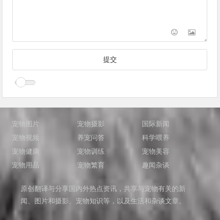
宠物图片
宠物摄影
国际新闻
宠物视频
养宠问答
科学喂养
宠物健康
宠物训练
宠物美容
宠物用品
宠物繁育
趣闻杂谈
原创翻译与分享国内外热点资讯，共享与宠物有关的新
闻、图片和摄影、宠物知识等，以及生活和杂谈文章。