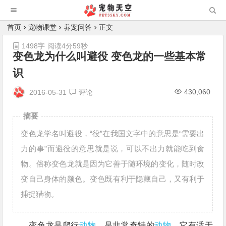
首页
宠物课堂
养宠问答
正文
1498字
阅读4分59秒
变色龙为什么叫避役 变色龙的一些基本常
识
430,060
2016-05-31
评论
摘要
变色龙学名叫避役，“役”在我国文字中的意思是“需要出
力的事”而避役的意思就是说，可以不出力就能吃到食
物。俗称变色龙就是因为它善于随环境的变化，随时改
变自己身体的颜色。变色既有利于隐藏自己，又有利于
捕捉猎物。
变色龙是爬行
动物
，是非常奇特的
动物
，它有适于