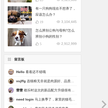
有一只狗狗现在不想养了，
应该怎么办？
3,104,445
19
怎么辨别公狗与母狗?怎么
辨别小狗的性别？
2,912,999
5
留言板
Hello
看着还不错哦
vujffg
选猫粮无非就是肉源好、品质好、工艺好，都乐时磷虾鹿肉烘焙粮真的可以闭眼冲了！
蕾蕾
都乐时这次的新品配方升级很有针对性，从原料溯源到营养配比都踩中了当下高端市场的需求点，期待后续的区域代理政策。
need login
马上换季了，家里的猫毛又要多起来了……太需要像都乐时这种28天就能改善毛发的产品！