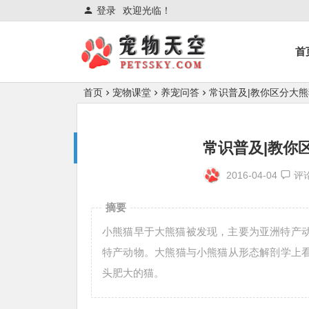
登录
欢迎光临！
首
首页
宠物课堂
养宠问答
常识普及|教你区分大
常识普及|教你
2016-04-04
评
摘要
小熊猫早于大熊猫被发现，主要为亚洲特产动
特产动物。大熊猫与小熊猫从形态解剖学上
头肥大的猫。