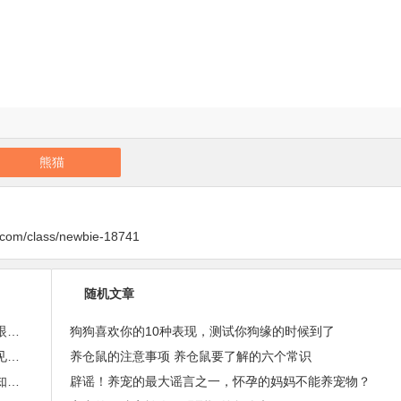
熊猫
y.com/class/newbie-18741
随机文章
北极熊的皮肤是黑色的？25个神奇的动物冷知识，眼界大开！
狗狗喜欢你的10种表现，测试你狗缘的时候到了
20种地球上长相最奇特的动物，你很可能一个都没见过！
养仓鼠的注意事项 养仓鼠要了解的六个常识
蜗牛的生殖器官是长在脖子上，28张大开眼界的冷知识图！
辟谣！养宠的最大谣言之一，怀孕的妈妈不能养宠物？