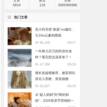
文章
留言
访客
5819
118
3005999386
热门文章
意大利另类“家庭”ins爆红，
引10w云爹妈围观
86,166
05/17
一年挣几百万的民宿长啥
样？看完想去滚床单了！
47,396
05/18
俄长发超模惨死，被富商玩
弄后入邪教，剪发跳楼
43,827
05/18
从“超人妈妈”到“咪的妈
妈”：2026母亲节营销的一
次温情破题