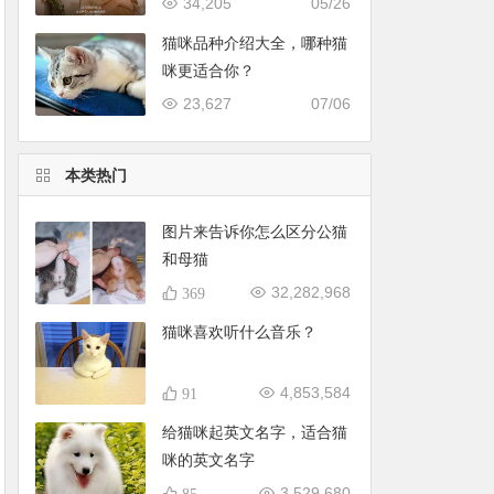
34,205
05/26
猫咪品种介绍大全，哪种猫
咪更适合你？
23,627
07/06
本类热门
图片来告诉你怎么区分公猫
和母猫
32,282,968
369
猫咪喜欢听什么音乐？
4,853,584
91
给猫咪起英文名字，适合猫
咪的英文名字
3,529,680
85