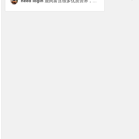
need login
鹿肉富含很多优质营养，磷虾油对毛发改善也很明显，都乐时太懂铲屎官想要什么了