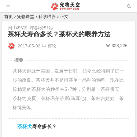
首页
宠物课堂
科学喂养
正文
1456字
阅读4分51秒
茶杯犬寿命多长？茶杯犬的喂养方法
323,226
2017-05-02
评论
摘要
茶杯犬起源于美国，发展于日韩，如今已经得到了进一
步的改良。茶杯犬并不是指某单一品种的狗狗。现在比
较稳定的茶杯犬的种类在5~7种，分别是：茶杯贵宾、
茶杯约克夏、茶杯玛尔济斯(马耳他)、茶杯吉娃娃、茶
杯博美等。
茶杯犬
寿命多长？