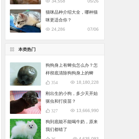
34,558
05/26
猫咪品种介绍大全，哪种猫
咪更适合你？
24,286
07/06
本类热门
狗狗身上有蜱虫怎么办？怎
样彻底清除狗狗身上的蜱
虫？
18,180,228
354
刚出生的小狗，多少天开始
驱虫和打疫苗？
13,666,990
327
狗到底能不能喝牛奶，原来
我们都错了
4,635,093
36