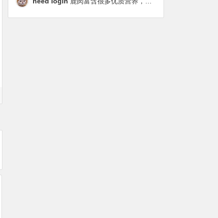
need login
鹿肉富含很多优质营养，磷虾油对毛发改善也很明显，都乐时太懂铲屎官想要什么了