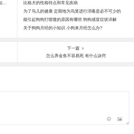
蜗牛的生殖器官是长在脖子上，28张大开眼界的冷知识图！
比格犬的性格特点和常见疾病
为了鸟儿的健康 定期地为鸟笼进行消毒是必不可少的
能引起狗狗打喷嚏的原因有哪些 狗狗感冒症状详解
关于狗狗月经的小知识 小狗来月经怎么办?
下一篇
怎么养金鱼不容易死 有什么诀窍