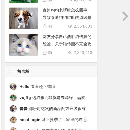
泰迪狗狗老呕吐怎么回事
导致泰迪狗狗呕吐的原因是
什么
2,364,833
44
网友分享自己战胜猫传腹的
经验，关于猫传腹不完全攻
略
2,323,413
69
留言板
Hello
看着还不错哦
vujffg
选猫粮无非就是肉源好、品质好、工艺好，都乐时磷虾鹿肉烘焙粮真的可以闭眼冲了！
蕾蕾
都乐时这次的新品配方升级很有针对性，从原料溯源到营养配比都踩中了当下高端市场的需求点，期待后续的区域代理政策。
need login
马上换季了，家里的猫毛又要多起来了……太需要像都乐时这种28天就能改善毛发的产品！