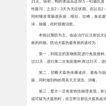
21天。病初，狗的体温高达39.5～41摄
性腹泻，之后2～3天为无症状期。在以后2
同时继发胃肠道疾病，呕吐、拉稀，食欲废
沫，抽搐，此时很难治愈。
本病以预防为主。临诊治疗以注射抗犬
效的药物。防治犬瘟热最有效的途径为：
第一，到指定的宠物医院进行免疫接种
过21天，进行第二次免疫接种;再过21天，
第二，切断犬瘟热传播途径。避免与病
舔，同时做到狗的用具天天清洗、消毒。
第三，爱犬一旦有发热性病理表现，首
或可疑为犬瘟热时，应立即注射抗犬瘟热血