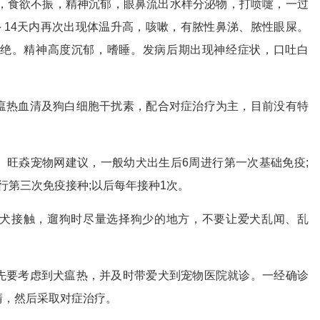
氏度，食欲不振，精神沉郁，眼鼻流出水样分泌物，打喷嚏，一过
～14天内再次出现体温升高，咳嗽，有脓性鼻涕、脓性眼屎。
绝。精神高度沉郁，嗜睡。发病后期出现神经症状，口吐白
瘟热血清及狗白细胞干扰素，配合对症治疗为主，目前没有特
。旺猋宠物网建议，一般幼犬出生后6周进行第一次基础免疫;
进行第三次免疫接种;以后每年接种1次。
犬接触，遛狗时尽量选择狗少的地方，不要让爱犬乱闻、乱
先要考虑到犬瘟热，并及时带爱犬到宠物医院就诊。一经确诊
清，然后采取对症治疗。