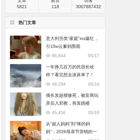
文章
留言
访客
5821
118
3007887432
热门文章
意大利另类“家庭”ins爆红，
引10w云爹妈围观
86,844
05/17
一年挣几百万的民宿长啥
样？看完想去滚床单了！
48,294
05/18
俄长发超模惨死，被富商玩
弄后入邪教，剪发跳楼
45,416
05/18
从“超人妈妈”到“咪的妈
妈”：2026母亲节营销的一
次温情破题