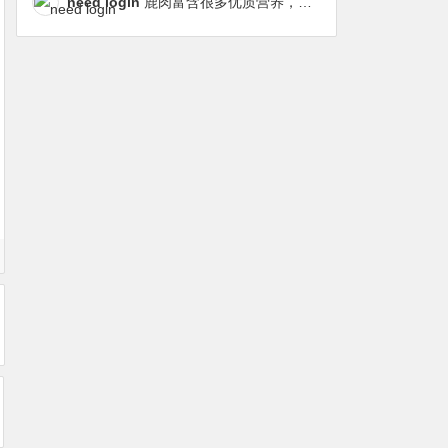
need login
鹿肉富含很多优质营养，磷虾油对毛发改善也很明显，都乐时太懂铲屎官想要什么了