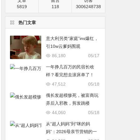
文章
留言
访客
5819
118
3006248738
热门文章
意大利另类“家庭”ins爆红，
引10w云爹妈围观
86,180
05/17
一年挣几百万的民宿长啥
样？看完想去滚床单了！
47,512
05/18
俄长发超模惨死，被富商玩
弄后入邪教，剪发跳楼
44,060
05/18
从“超人妈妈”到“咪的妈
妈”：2026母亲节营销的一
次温情破题