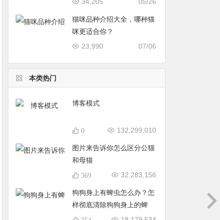
34,205
05/26
猫咪品种介绍大全，哪种猫
咪更适合你？
23,990
07/06
本类热门
博客模式
132,299,010
0
图片来告诉你怎么区分公猫
和母猫
32,283,156
369
狗狗身上有蜱虫怎么办？怎
样彻底清除狗狗身上的蜱
虫？
18,179,534
354