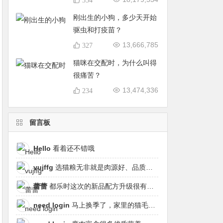
刚出生的小狗，多少天开始
驱虫和打疫苗？
13,666,785
327
猫咪在交配时，为什么叫得
很痛苦？
13,474,336
234
留言板
Hello
看着还不错哦
vujffg
选猫粮无非就是肉源好、品质好、工艺好，都乐时磷虾鹿肉烘焙粮真的可以闭眼冲了！
蕾蕾
都乐时这次的新品配方升级很有针对性，从原料溯源到营养配比都踩中了当下高端市场的需求点，期待后续的区域代理政策。
need login
马上换季了，家里的猫毛又要多起来了……太需要像都乐时这种28天就能改善毛发的产品！