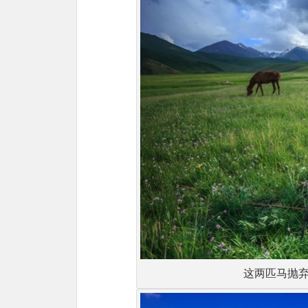
这两匹马抛